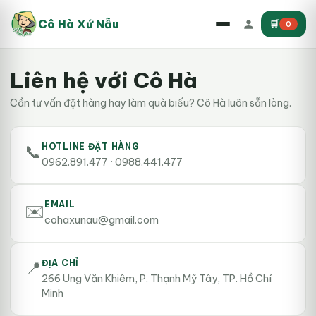
Cô Hà Xứ Nẫu
🛒
0
Liên hệ với Cô Hà
Cần tư vấn đặt hàng hay làm quà biếu? Cô Hà luôn sẵn lòng.
📞
HOTLINE ĐẶT HÀNG
0962.891.477 · 0988.441.477
EMAIL
✉️
cohaxunau@gmail.com
📍
ĐỊA CHỈ
266 Ung Văn Khiêm, P. Thạnh Mỹ Tây, TP. Hồ Chí
Minh