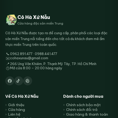
Cô Hà Xứ Nẫu
Cửa hàng đặc sản miền Trung
Cô Hà Xứ Nẫu được tạo ra để cung cấp, phân phối các loại đặc
sản miền Trung nổi tiếng đến cho tất cả du khách đam mê ẩm
thực miền Trung trên toàn quốc.
📞
0962.891.477 · 0988.441.477
cohaxunau@gmail.com
✉️
📍
266 Ung Văn Khiêm, P. Thạnh Mỹ Tây, TP. Hồ Chí Minh
Mở cửa 8:00 – 20:00 hàng ngày
🕒
Về Cô Hà Xứ Nẫu
Dành cho người mua
Giới thiệu
Chính sách bảo mật
Cửa hàng
Chính sách đổi trả
Liên hệ
Giao hàng & thanh toán