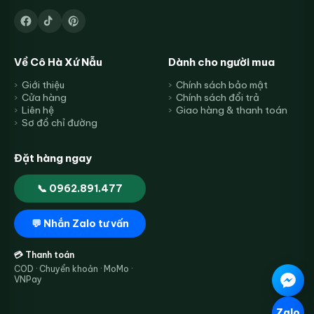
Về Cô Hà Xứ Nẫu
Dành cho người mua
Giới thiệu
Chính sách bảo mật
Cửa hàng
Chính sách đổi trả
Liên hệ
Giao hàng & thanh toán
Sơ đồ chỉ đường
Đặt hàng ngay
📞 0962.891.477
💬 Nhắn Zalo tư vấn
💳 Thanh toán
COD · Chuyển khoản · MoMo ·
VNPay
Zalo