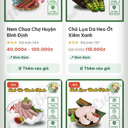
chọn
có
thể
được
chọn
trên
Nem Chua Chợ Huyện
Chả Lụa Da Heo Ớt
trang
Bình Định
Xiêm Xanh
sản
★ 5.0
Đã bán 344
★ 5.0
Đã bán 747
phẩm
Khoảng
Giá
Giá
40.000
₫
–
100.000
₫
115.000
₫
125.000
₫
giá:
gốc
hiện
📍 Bình Định
📍 Bình Định
từ
là:
tại
Sản
40.000₫
125.000₫.
là:
🛒 Thêm vào giỏ
🛒 Thêm vào giỏ
phẩm
đến
115.000₫.
100.000₫
này
có
-6%
-8%
nhiều
biến
thể.
Các
tùy
chọn
có
thể