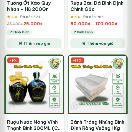
trê
Tương Ớt Xào Quy
Rượu Bàu Đá Bình Định
tra
Nhơn – Hũ 200Gr
Chính Gốc
sả
★ 4.8
Đã bán 324
★ 5.0
Đã bán 956
ph
Giá
Giá
Khoản
25.000
₫
80.000
₫
–
170.000
₫
35.000
₫
gốc
hiện
giá:
📍 Bình Định
📍 Bình Định
là:
tại
từ
Sả
35.000₫.
là:
80.000
🛒 Thêm vào giỏ
🛒 Thêm vào giỏ
ph
25.000₫.
đến
170.00
nà
có
-9%
-17%
nhi
biế
thể
Cá
tùy
ch
có
th
đư
ch
trê
Rượu Nước Nóng Vĩnh
Bánh Tráng Nhúng Bình
tra
Thạnh Bình 300ML (Có
Định Ràng Vuông 1Kg