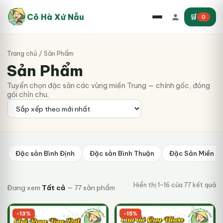
Cô Hà Xứ Nẫu
🛒
0
Trang chủ
/ Sản Phẩm
Sản Phẩm
Tuyển chọn đặc sản các vùng miền Trung — chính gốc, đóng
gói chỉn chu.
Đặc sản Bình Định
Đặc sản Bình Thuận
Đặc Sản Miền T
Đ
Hiển thị 1–16 của 77 kết quả
Đang xem
Tất cả
— 77 sản phẩm
s
x
th
-13%
-15%
mớ