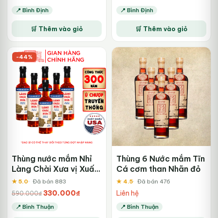
gốc
hiện
gốc
hiện
📍 Bình Định
📍 Bình Định
là:
tại
là:
tại
55.000₫.
là:
65.000₫.
là:
🛒 Thêm vào giỏ
🛒 Thêm vào giỏ
45.000₫.
55.000₫.
-44%
Thùng nước mắm Nhỉ
Thùng 6 Nước mắm Tĩn
Làng Chài Xưa vị Xuất
Cá cơm than Nhãn đỏ
Khẩu
★ 5.0
Đã bán 883
★ 4.5
Đã bán 476
Giá
Giá
330.000
₫
Liên hệ
590.000
₫
gốc
hiện
📍 Bình Thuận
📍 Bình Thuận
là:
tại