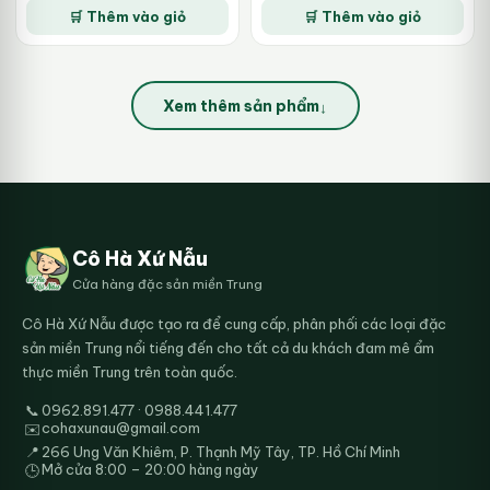
590.000₫.
là:
🛒 Thêm vào giỏ
🛒 Thêm vào giỏ
330.000₫.
Xem thêm sản phẩm
↓
Cô Hà Xứ Nẫu
Cửa hàng đặc sản miền Trung
Cô Hà Xứ Nẫu được tạo ra để cung cấp, phân phối các loại đặc
sản miền Trung nổi tiếng đến cho tất cả du khách đam mê ẩm
thực miền Trung trên toàn quốc.
📞
0962.891.477 · 0988.441.477
cohaxunau@gmail.com
✉️
📍
266 Ung Văn Khiêm, P. Thạnh Mỹ Tây, TP. Hồ Chí Minh
Mở cửa 8:00 – 20:00 hàng ngày
🕒