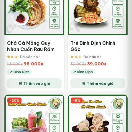
Cá
tùy
ch
có
th
đư
ch
trê
Chả Cá Mỏng Quy
Tré Bình Định Chính
tra
Nhơn Cuốn Rau Răm
Gốc
sả
★ 5.0
Đã bán 557
★ 4.8
Đã bán 57
ph
Giá
Giá
Giá
Giá
98.000
₫
39.000
₫
115.000
₫
50.000
₫
gốc
hiện
gốc
hiện
📍 Bình Định
📍 Bình Định
là:
tại
là:
tại
Sản
115.000₫.
là:
50.000₫.
là:
🛒 Thêm vào giỏ
🛒 Thêm vào giỏ
phẩm
98.000₫.
39.000₫.
này
có
-20%
-8%
nhiều
biến
thể.
Các
tùy