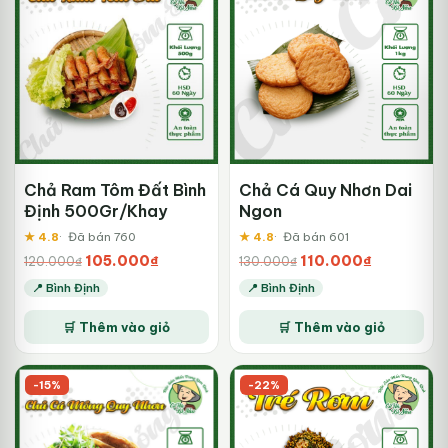
nh
Chả Ram Tôm Đất Bình
Chả Cá Quy Nhơn Dai
Định 500Gr/Khay
Ngon
★ 4.8
Đã bán 760
★ 4.8
Đã bán 601
Giá
Giá
Giá
Giá
105.000
₫
110.000
₫
120.000
₫
130.000
₫
gốc
hiện
gốc
hiện
📍 Bình Định
📍 Bình Định
là:
tại
là:
tại
Sả
120.000₫.
là:
130.000₫.
là:
🛒 Thêm vào giỏ
🛒 Thêm vào giỏ
ph
105.000₫.
110.000₫.
nà
có
-15%
-22%
nhi
biế
thể