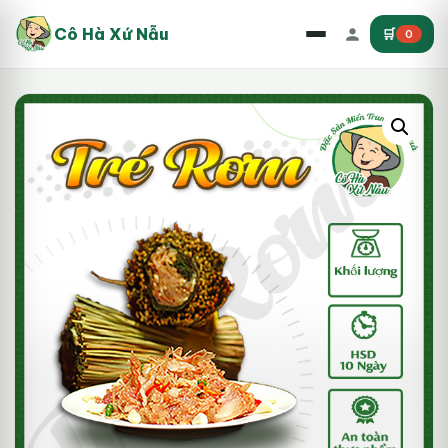
Cô Hà Xứ Nẫu
🛒
0