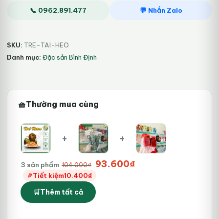
lượng
📞 0962.891.477
💬 Nhắn Zalo
SKU:
TRE-TAI-HEO
Danh mục:
Đặc sản Bình Định
Thường mua cùng
+
+
Giá
Giá
93.600
₫
3 sản phẩm
104.000
₫
gốc
hiện
Tiết kiệm
10.400
₫
là:
tại
Thêm tất cả
104.000₫.
là:
93.600₫.