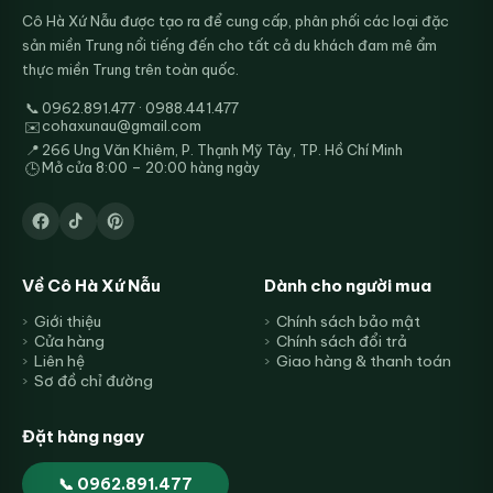
Cô Hà Xứ Nẫu được tạo ra để cung cấp, phân phối các loại đặc
sản miền Trung nổi tiếng đến cho tất cả du khách đam mê ẩm
thực miền Trung trên toàn quốc.
📞
0962.891.477 · 0988.441.477
cohaxunau@gmail.com
✉️
📍
266 Ung Văn Khiêm, P. Thạnh Mỹ Tây, TP. Hồ Chí Minh
Mở cửa 8:00 – 20:00 hàng ngày
🕒
Về Cô Hà Xứ Nẫu
Dành cho người mua
Giới thiệu
Chính sách bảo mật
Cửa hàng
Chính sách đổi trả
Liên hệ
Giao hàng & thanh toán
Sơ đồ chỉ đường
Đặt hàng ngay
📞 0962.891.477