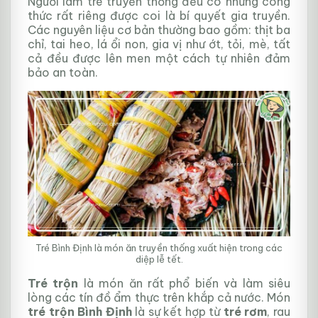
Người làm tré truyền thống đều có những công
thức rất riêng được coi là bí quyết gia truyền.
Các nguyên liệu cơ bản thường bao gồm: thịt ba
chỉ, tai heo, lá ổi non, gia vị như ớt, tỏi, mè, tất
cả đều được lên men một cách tự nhiên đảm
bảo an toàn.
Tré Bình Định là món ăn truyền thống xuất hiện trong các
diệp lễ tết.
Tré trộn
là món ăn rất phổ biến và làm siêu
lòng các tín đồ ẩm thực trên khắp cả nước. Món
tré trộn Bình Định
là sự kết hợp từ
tré rơm
, rau