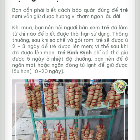
Bạn cần phải biết cách bảo quản đúng để
tré
rơm
vẫn giữ được hương vị thơm ngon lâu dài.
Khi mua, bạn nên hỏi người bán xem
tré
đã làm
từ khi nào để biết được thời hạn sử dụng. Thông
thường, sau khi sơ chế và gói rơm, tré sẽ được ủ
2 – 3 ngày để tré được lên men; vì thế sau khi
đã được lên men,
tré Bình Định
chỉ có thể giữ
được 5 ngày ở nhiệt độ thường, bạn nên để ở
ngăn mát hoặc ngăn đông tủ lạnh để giữ được
lâu hơn( 10-20 ngày).