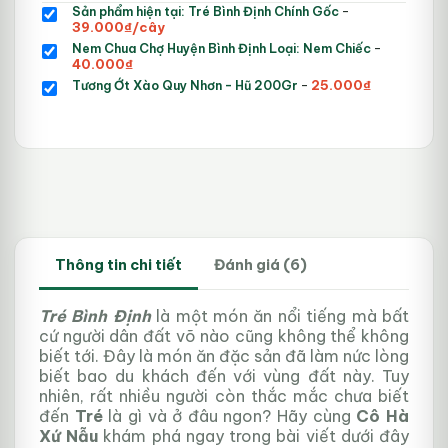
Giá
Sản phẩm hiện tại: Tré Bình Định Chính Gốc
-
Giá
gốc
39.000
₫
/cây
hiện
là:
Giá
Nem Chua Chợ Huyện Bình Định Loại: Nem Chiếc
-
tại
50.000₫.
Giá
gốc
40.000
₫
là:
hiện
là:
Giá
Giá
Tương Ớt Xào Quy Nhơn - Hũ 200Gr
-
25.000
₫
39.000₫.
tại
50.000₫.
gốc
hiện
là:
là:
tại
40.000₫.
35.000₫.
là:
25.000₫.
Thông tin chi tiết
Đánh giá (6)
Tré Bình Định
là một món ăn nổi tiếng mà bất
cứ người dân đất võ nào cũng không thể không
biết tới. Đây là món ăn đặc sản đã làm nức lòng
biết bao du khách đến với vùng đất này. Tuy
nhiên, rất nhiều người còn thắc mắc chưa biết
đến
Tré
là gì và ở đâu ngon? Hãy cùng
Cô Hà
Xứ Nẫu
khám phá ngay trong bài viết dưới đây