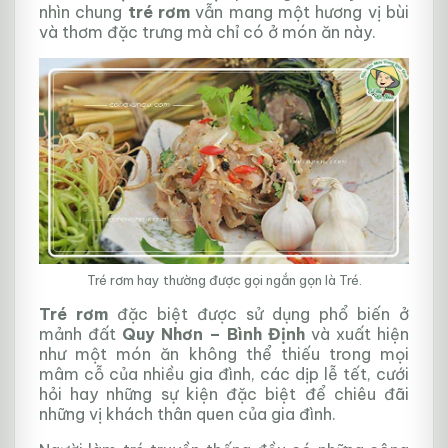
nhìn chung
tré rơm
vẫn mang một hương vị bùi
và thơm đặc trưng mà chỉ có ở món ăn này.
Tré rơm hay thường được gọi ngắn gọn là Tré.
Tré rơm
đặc biệt được sử dụng phổ biến ở
mảnh đất
Quy Nhơn – Bình Định
và xuất hiện
như một món ăn không thể thiếu trong mọi
mâm cỗ của nhiều gia đình, các dịp lễ tết, cưới
hỏi hay những sự kiện đặc biệt để chiêu đãi
những vị khách thân quen của gia đình.