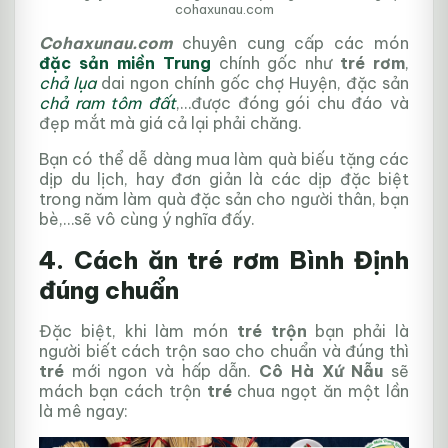
cohaxunau.com
Cohaxunau.com
chuyên cung cấp các món
đặc sản miền Trung
chính gốc như
tré rơm
,
chả lụa
dai ngon chính gốc chợ Huyện, đặc sản
chả ram tôm đất
,…được đóng gói chu đáo và
đẹp mắt mà giá cả lại phải chăng.
Bạn có thể dễ dàng mua làm quà biếu tặng các
dịp du lịch, hay đơn giản là các dịp đặc biệt
trong năm làm quà đặc sản cho người thân, bạn
bè,…sẽ vô cùng ý nghĩa đấy.
4. Cách ăn tré rơm Bình Định
đúng chuẩn
Đặc biệt, khi làm món
tré trộn
bạn phải là
người biết cách trộn sao cho chuẩn và đúng thì
tré
mới ngon và hấp dẫn.
Cô Hà Xứ Nẫu
sẽ
mách bạn cách trộn
tré
chua ngọt ăn một lần
là mê ngay: