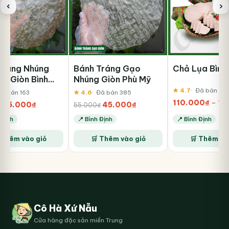
‹
›
Tráng Nhúng
Bánh Tráng Gạo
Chả Lụa Bình
ứt Giòn Bình
Nhúng Giòn Phù Mỹ
★ 4.7
Đã bán 167
ã bán 163
★ 4.6
Đã bán 385
110.000
₫
–
12
Giá
Giá
Giá
Giá
55.000
₫
45.000
₫
₫
55.000
₫
gốc
hiện
gốc
hiện
 Định
📍 Bình Định
📍 Bình Định
là:
tại
là:
tại
65.000₫.
là:
55.000₫.
là:
 Thêm vào giỏ
🛒 Thêm vào giỏ
🛒 Thêm và
55.000₫.
45.000₫.
Cô Hà Xứ Nẫu
Cửa hàng đặc sản miền Trung