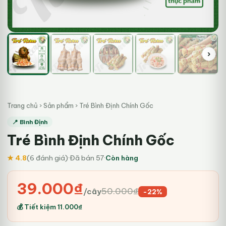
›
Trang chủ
›
Sản phẩm
›
Tré Bình Định Chính Gốc
📍 Bình Định
Tré Bình Định Chính Gốc
★ 4.8
(6 đánh giá)
·
Đã bán 57
·
Còn hàng
Giá
Giá
39.000
₫
50.000
₫
/cây
-22%
gốc
hiện
💰 Tiết kiệm
11.000
₫