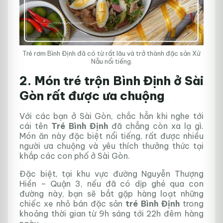
Tré rơm Bình Định đã có từ rất lâu và trở thành đặc sản Xứ
Nẫu nổi tiếng.
2. Món tré trộn Bình Định ở Sài
Gòn rất được ưa chuộng
Với các bạn ở Sài Gòn, chắc hẳn khi nghe tới
cái tên
Tré Bình Định
đã chẳng còn xa lạ gì.
Món ăn này đặc biệt nổi tiếng, rất được nhiều
người ưa chuộng và yêu thích thưởng thức tại
khắp các con phố ở Sài Gòn.
Đặc biệt, tại khu vực đường Nguyễn Thượng
Hiền – Quận 3, nếu đã có dịp ghé qua con
đường này, bạn sẽ bắt gặp hàng loạt những
chiếc xe nhỏ bán đặc sản
tré Bình Định
trong
khoảng thời gian từ 9h sáng tới 22h đêm hàng