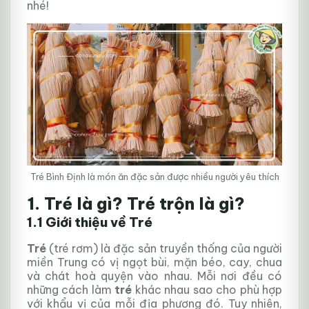
nhé!
Tré Bình Định là món ăn đặc sản được nhiều người yêu thích
1. Tré là gì? Tré trộn là gì?
1.1 Giới thiệu về Tré
Tré
(tré rơm) là đặc sản truyền thống của người
miền Trung có vị ngọt bùi, mặn béo, cay, chua
và chát hoà quyện vào nhau. Mỗi nơi đều có
những cách làm
tré
khác nhau sao cho phù hợp
với khẩu vị của mỗi địa phương đó. Tuy nhiên,