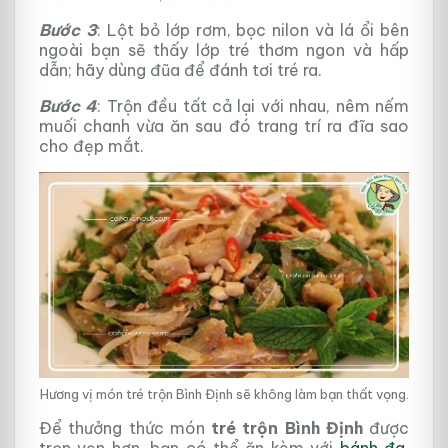
Bước 3
: Lột bỏ lớp rơm, bọc nilon và lá ổi bên
ngoài bạn sẽ thấy lớp tré thơm ngon và hấp
dẫn; hãy dùng đũa để đánh tơi tré ra.
Bước 4
: Trộn đều tất cả lại với nhau, nêm nếm
muối chanh vừa ăn sau đó trang trí ra đĩa sao
cho đẹp mắt.
Hương vị món tré trộn Bình Định sẽ không làm bạn thất vọng.
Để thưởng thức món
tré trộn Bình Định
được