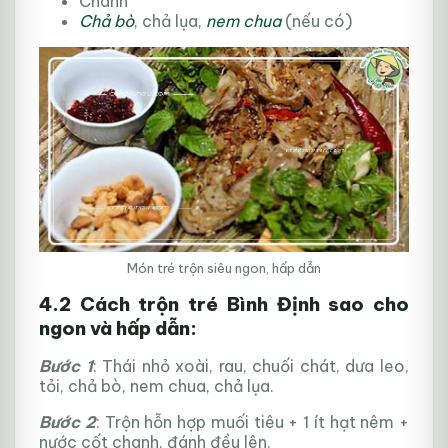
Chanh
Chả bò
, chả lụa,
nem chua
(nếu có)
Món tré trộn siêu ngon, hấp dẫn
4.2 Cách trộn tré Bình Định sao cho
ngon và hấp dẫn:
Bước 1
: Thái nhỏ xoài, rau, chuối chát, dưa leo,
tỏi, chả bò, nem chua, chả lụa.
Bước 2
: Trộn hỗn hợp muối tiêu + 1 ít hạt nêm +
nước cốt chanh, đánh đều lên.