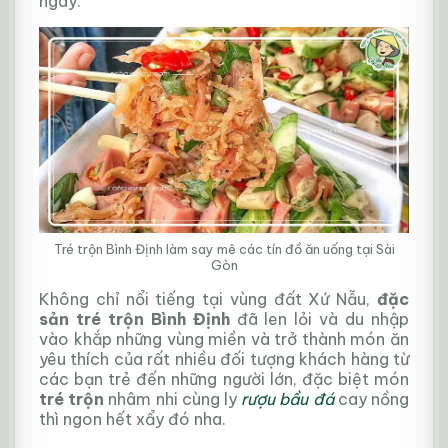
ngày.
Tré trộn Bình Định làm say mê các tín đồ ăn uống tại Sài
Gòn
Không chỉ nổi tiếng tại vùng đất Xứ Nẫu,
đặc
sản
tré trộn Bình Định
đã len lỏi và du nhập
vào khắp những vùng miền và trở thành món ăn
yêu thích của rất nhiều đối tượng khách hàng từ
các bạn trẻ đến những người lớn, đặc biệt món
tré trộn
nhâm nhi cùng ly
rượu bầu đá
cay nồng
thì ngon hết xẩy đó nha.