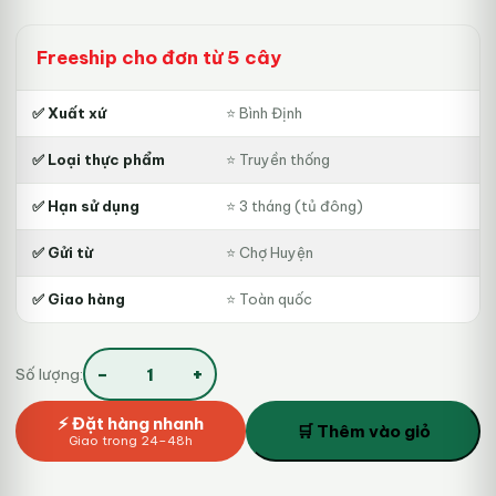
là:
tại
50.000₫.
là:
Freeship cho đơn từ 5 cây
39.000₫.
✅ Xuất xứ
⭐ Bình Định
✅ Loại thực phẩm
⭐ Truyền thống
✅ Hạn sử dụng
⭐ 3 tháng (tủ đông)
✅ Gửi từ
⭐ Chợ Huyện
✅ Giao hàng
⭐ Toàn quốc
−
+
Số lượng:
Tré
Bình
⚡ Đặt hàng nhanh
Định
🛒 Thêm vào giỏ
Giao trong 24–48h
Chính
Gốc
số