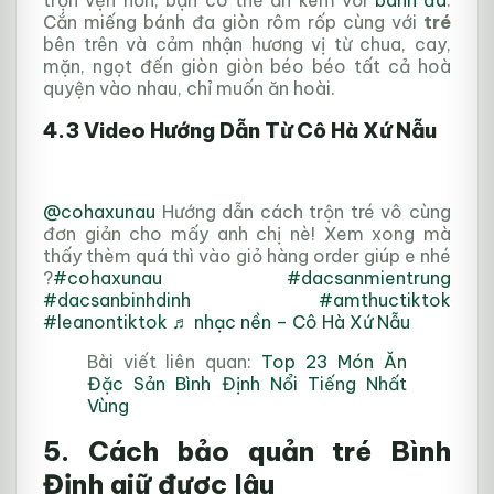
trọn vẹn hơn, bạn có thể ăn kèm với
bánh đa
.
Cắn miếng bánh đa giòn rôm rốp cùng với
tré
bên trên và cảm nhận hương vị từ chua, cay,
mặn, ngọt đến giòn giòn béo béo tất cả hoà
quyện vào nhau, chỉ muốn ăn hoài.
4.3 Video Hướng Dẫn Từ Cô Hà Xứ Nẫu
@cohaxunau
Hướng dẫn cách trộn tré vô cùng
đơn giản cho mấy anh chị nè! Xem xong mà
thấy thèm quá thì vào giỏ hàng order giúp e nhé
?
#cohaxunau
#dacsanmientrung
#dacsanbinhdinh
#amthuctiktok
#leanontiktok
♬ nhạc nền – Cô Hà Xứ Nẫu
Bài viết liên quan:
Top 23 Món Ăn
Đặc Sản Bình Định Nổi Tiếng Nhất
Vùng
5. Cách bảo quản tré Bình
Định giữ được lâu