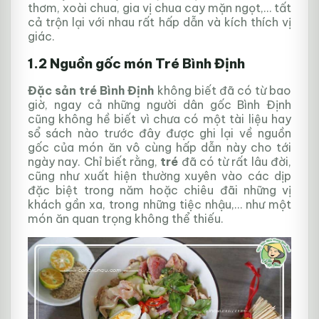
thơm, xoài chua, gia vị chua cay mặn ngọt,… tất
cả trộn lại với nhau rất hấp dẫn và kích thích vị
giác.
1.2 Nguồn gốc món Tré Bình Định
Đặc sản tré Bình Định
không biết đã có từ bao
giờ, ngay cả những người dân gốc Bình Định
cũng không hề biết vì chưa có một tài liệu hay
sổ sách nào trước đây được ghi lại về nguồn
gốc của món ăn vô cùng hấp dẫn này cho tới
ngày nay. Chỉ biết rằng,
tré
đã có từ rất lâu đời,
cũng như xuất hiện thường xuyên vào các dịp
đặc biệt trong năm hoặc chiêu đãi những vị
khách gần xa, trong những tiệc nhậu,… như một
món ăn quan trọng không thể thiếu.