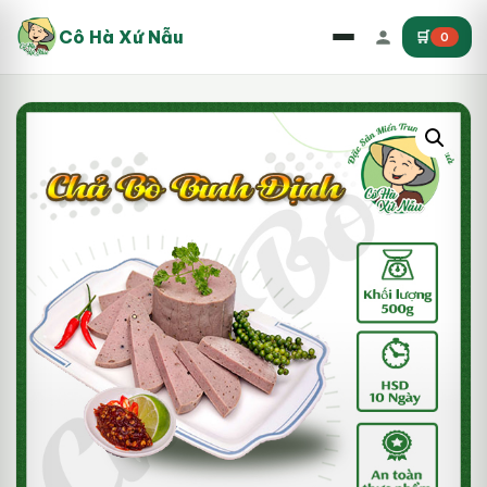
Cô Hà Xứ Nẫu
🛒
0