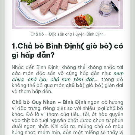
Chả bò – Đặc sản chợ Huyện, Bình Định.
1.Chả bò Bình Định( giò bò) có
gì hấp dẫn?
Nhắc đến Bình Định, không thể không nhắc tới
các món đặc sản vô cùng hấp dẫn như:
nem
chua
,
chả lụa
,
chả ram tôm đất
,… trong đó
không thể bỏ qua món
chả bò
( giò bò) giòn dai
và thơm hấp dẫn.
Chả bò Quy Nhơn – Bình Định
ngon có hương
vị đặc trưng, riêng biệt so với nhiều loại chả bò
khác. Đó là vị thơm của tiêu, tỏi, ớt hòa quyện
vào thịt bò tươi nguyên chất được chọn từ phần
đuồi ngon nhất. Khi cắt ra, miếng chả có màu
hồng nhạt, mềm mịn, cắn một miếng sẽ thấy vị