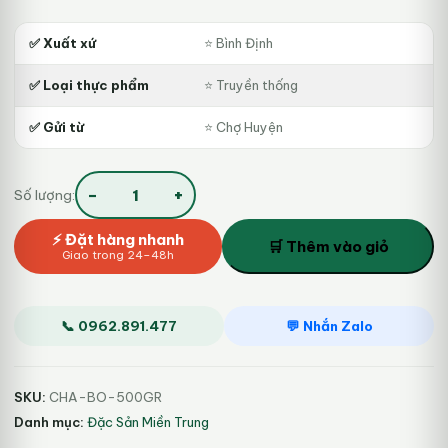
là:
tại
175.000₫.
là:
✅ Xuất xứ
⭐ Bình Định
165.000₫.
✅ Loại thực phẩm
⭐ Truyền thống
✅ Gửi từ
⭐ Chợ Huyện
−
+
Số lượng:
Chả
Bò
⚡ Đặt hàng nhanh
Bình
🛒 Thêm vào giỏ
Giao trong 24–48h
Định
số
lượng
📞 0962.891.477
💬 Nhắn Zalo
SKU:
CHA-BO-500GR
Danh mục:
Đặc Sản Miền Trung