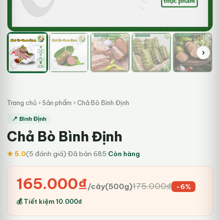
›
Trang chủ
›
Sản phẩm
›
Chả Bò Bình Định
📍 Bình Định
Chả Bò Bình Định
★ 5.0
(5 đánh giá)
·
Đã bán 685
·
Còn hàng
Giá
Giá
165.000
₫
175.000
₫
/cây(500g)
-6%
gốc
hiện
💰 Tiết kiệm
10.000
₫