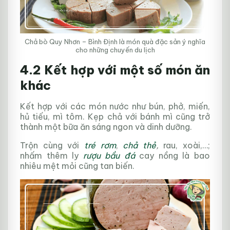
Chả bò Quy Nhơn – Bình Định là món quà đặc sản ý nghĩa
cho những chuyến du lịch
4.2 Kết hợp với một số món ăn
khác
Kết hợp với các món nước như bún, phở, miến,
hủ tiếu, mì tôm. Kẹp chả với bánh mì cũng trở
thành một bữa ăn sáng ngon và dinh dưỡng.
Trộn cùng với
tré rơm
,
chả thẻ
,
rau, xoài,…;
nhấm thêm ly
rượu bầu đá
cay nồng là bao
nhiêu mệt mỏi cũng tan biến.