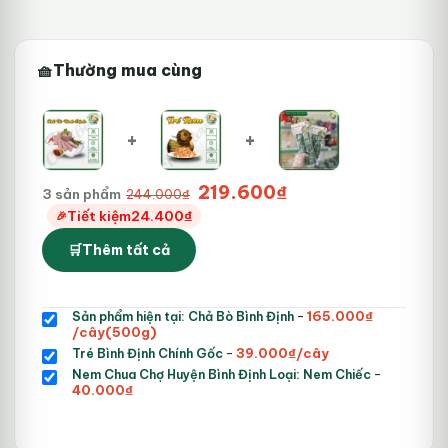
Thường mua cùng
+
+
Giá
Giá
219.600
₫
3 sản phẩm
244.000
₫
gốc
hiện
Tiết kiệm
24.400
₫
là:
tại
Thêm tất cả
244.000₫.
là:
219.600₫.
Giá
Sản phẩm hiện tại: Chả Bò Bình Định
-
165.000
₫
Giá
gốc
/cây(500g)
hiện
là:
Giá
Giá
Tré Bình Định Chính Gốc
-
39.000
₫
/cây
tại
175.000₫.
gốc
hiện
Giá
Nem Chua Chợ Huyện Bình Định Loại: Nem Chiếc
-
là:
là:
tại
Giá
gốc
40.000
₫
165.000₫.
50.000₫.
là:
hiện
là:
39.000₫.
tại
50.000₫.
là: