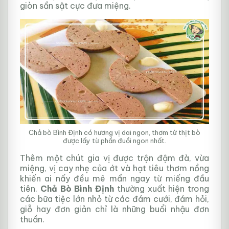
giòn sần sật cực đưa miệng.
Chả bò Bình Định có hương vị dai ngon, thơm từ thịt bò
được lấy từ phần đuồi ngon nhất.
Thêm một chút gia vị được trộn đậm đà, vừa
miệng, vị cay nhẹ của ớt và hạt tiêu thơm nồng
khiến ai nấy đều mê mẩn ngay từ miếng đầu
tiên.
Chả Bò Bình Định
thường xuất hiện trong
các bữa tiệc lớn nhỏ từ các đám cưới, đám hỏi,
giỗ hay đơn giản chỉ là những buổi nhậu đơn
thuần.