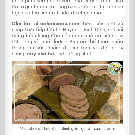
phân phối sản phẩm kém chất lượng kèm theo
đó là giá thành vô cùng rẻ so với giá thịt bò nên
bạn nên tìm hiểu kĩ trước khi chọn mua.
Chả bò
tại
cohaxunau.com
được sản xuất và
nhập trực tiếp từ chợ Huyện – Bình Định, nơi nổi
tiếng bởi những đặc sản nem chả có hương vị
rất riêng và chất lượng. Bạn có thể tham khảo
thông tin sản phẩm ở phía trên và đặt ngay
những
cây chả bò
chất lượng nhât.
Mua chả bò Bình Định chính gốc tại cohaxunau.com