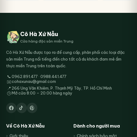
Cô Hà Xứ Nẫu
Cửa hàng đặc sản miền Trung
Cô Hà Xứ Nẫu được tạo ra để cung cấp, phân phối các loại đặc
sản miền Trung nổi tiếng đến cho tất cả du khách đam mê ẩm
thực miền Trung trên toàn quốc.
📞
0962.891.477 · 0988.441.477
cohaxunau@gmail.com
✉️
📍
266 Ung Văn Khiêm, P. Thạnh Mỹ Tây, TP. Hồ Chí Minh
Mở cửa 8:00 – 20:00 hàng ngày
🕒
Về Cô Hà Xứ Nẫu
Dành cho người mua
Giới thiệu
Chính sách bảo mật