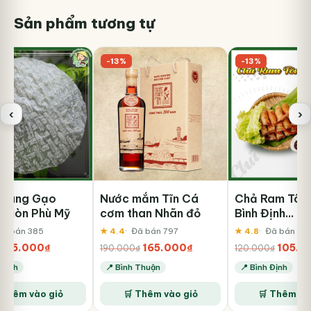
Sản phẩm tương tự
-13%
-13%
‹
›
Tráng Gạo
Nước mắm Tĩn Cá
Chả Ram Tôm
 Giòn Phù Mỹ
cơm than Nhãn đỏ
Bình Định
500Gr/Khay
Đã bán 385
★ 4.4
Đã bán 797
★ 4.8
Đã bán 76
Giá
Giá
Giá
Giá
Giá
45.000
₫
165.000
₫
105.0
₫
190.000
₫
120.000
₫
gốc
hiện
gốc
hiện
gốc
 Định
📍 Bình Thuận
📍 Bình Định
là:
tại
là:
tại
là:
55.000₫.
là:
190.000₫.
là:
120.00
 Thêm vào giỏ
🛒 Thêm vào giỏ
🛒 Thêm và
45.000₫.
165.000₫.