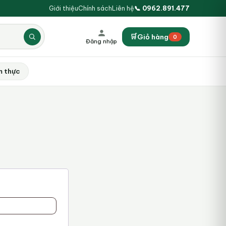
Giới thiệu
Chính sách
Liên hệ
📞 0962.891.477
🛒
Giỏ hàng
0
Đăng nhập
m thực