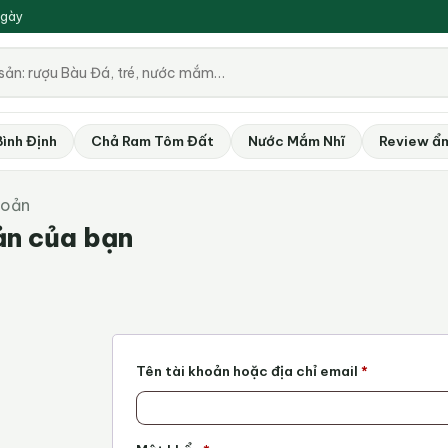
ngày
Bình Định
Chả Ram Tôm Đất
Nước Mắm Nhĩ
Review ẩ
hoản
ản của bạn
Bắt
Tên tài khoản hoặc địa chỉ email
*
buộc