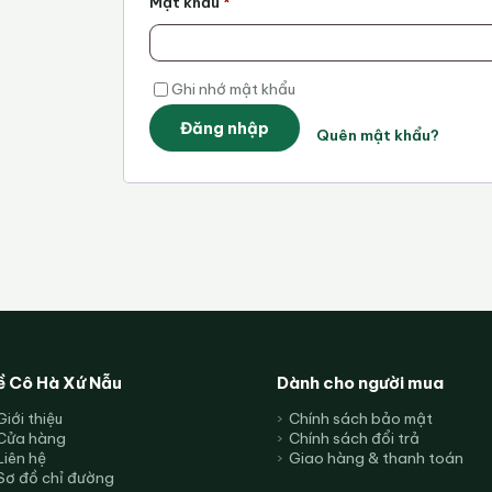
Bắt
Mật khẩu
*
buộc
Ghi nhớ mật khẩu
Đăng nhập
Quên mật khẩu?
ề Cô Hà Xứ Nẫu
Dành cho người mua
Giới thiệu
Chính sách bảo mật
Cửa hàng
Chính sách đổi trả
Liên hệ
Giao hàng & thanh toán
Sơ đồ chỉ đường