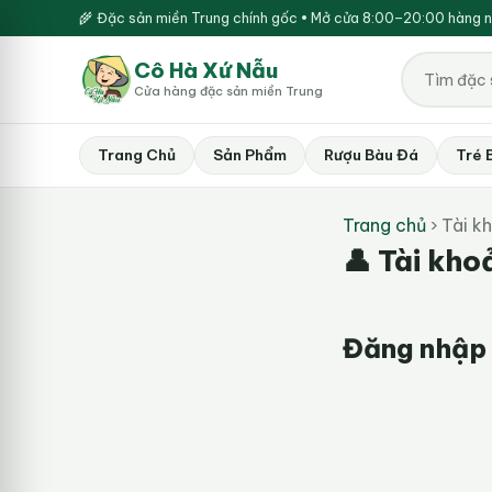
🌾 Đặc sản miền Trung chính gốc • Mở cửa 8:00–20:00 hàng 
Cô Hà Xứ Nẫu
Cửa hàng đặc sản miền Trung
Trang Chủ
Sản Phẩm
Rượu Bàu Đá
Tré 
Trang chủ
›
Tài k
👤 Tài kho
Đăng nhập