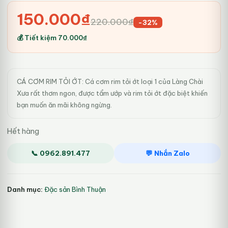
Giá
Giá
150.000
₫
220.000
₫
-32%
gốc
hiện
💰 Tiết kiệm
70.000
₫
là:
tại
220.000₫.
là:
CÁ CƠM RIM TỎI ỚT: Cá cơm rim tỏi ớt loại 1 của Làng Chài
150.000₫.
Xưa rất thơm ngon, được tẩm ướp và rim tỏi ớt đặc biệt khiến
bạn muốn ăn mãi không ngừng.
Hết hàng
📞 0962.891.477
💬 Nhắn Zalo
Danh mục:
Đặc sản Bình Thuận