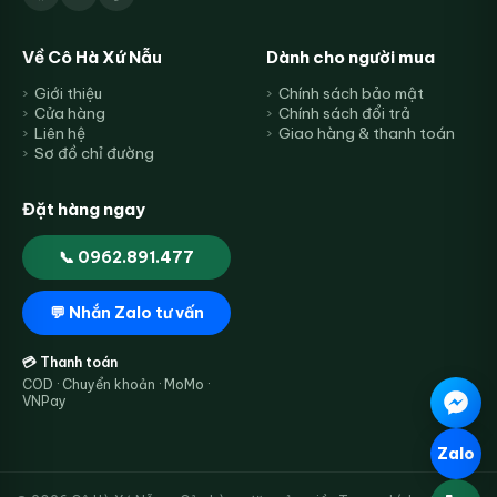
Về Cô Hà Xứ Nẫu
Dành cho người mua
Giới thiệu
Chính sách bảo mật
Cửa hàng
Chính sách đổi trả
Liên hệ
Giao hàng & thanh toán
Sơ đồ chỉ đường
Đặt hàng ngay
📞 0962.891.477
💬 Nhắn Zalo tư vấn
💳 Thanh toán
COD · Chuyển khoản · MoMo ·
VNPay
Zalo