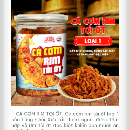
– CÁ CƠM RIM TỎI ỚT: Cá cơm rim tỏi ớt loại 1
của Làng Chài Xưa rất thơm ngon, được tẩm
ướp và rim tỏi ớt đặc biệt khiến bạn muốn ăn