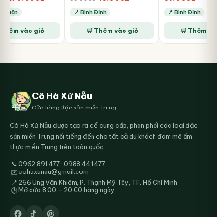
gốc
hiện
gốc
hiện
h Thuận
📍 Bình Định
📍 Bình Định
là:
tại
là:
tại
540.000₫.
là:
55.000₫.
là:
 Thêm vào giỏ
🛒 Thêm vào giỏ
🛒 Thêm và
270.000₫.
45.000₫.
Cô Hà Xứ Nẫu
Cửa hàng đặc sản miền Trung
Cô Hà Xứ Nẫu được tạo ra để cung cấp, phân phối các loại đặc
sản miền Trung nổi tiếng đến cho tất cả du khách đam mê ẩm
thực miền Trung trên toàn quốc.
📞
0962.891.477 · 0988.441.477
cohaxunau@gmail.com
✉️
📍
266 Ung Văn Khiêm, P. Thạnh Mỹ Tây, TP. Hồ Chí Minh
Mở cửa 8:00 – 20:00 hàng ngày
🕒