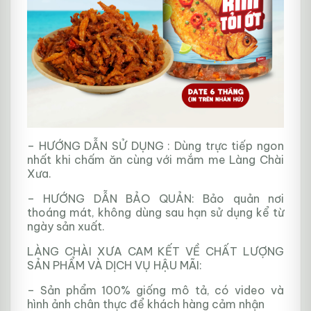
– HƯỚNG DẪN SỬ DỤNG : Dùng trực tiếp ngon
nhất khi chấm ăn cùng với mắm me Làng Chài
Xưa.
– HƯỚNG DẪN BẢO QUẢN: Bảo quản nơi
thoáng mát, không dùng sau hạn sử dụng kể từ
ngày sản xuất.
LÀNG CHÀI XƯA CAM KẾT VỀ CHẤT LƯỢNG
SẢN PHẨM VÀ DỊCH VỤ HẬU MÃI:
– Sản phẩm 100% giống mô tả, có video và
hình ảnh chân thực để khách hàng cảm nhận