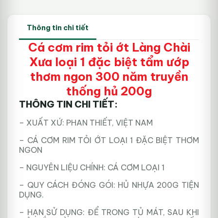
Thông tin chi tiết
Cá cơm rim tỏi ớt Làng Chài
Xưa loại 1 đặc biệt tẩm ướp
thơm ngon 300 năm truyền
thống hủ 200g
THÔNG TIN CHI TIẾT:
– XUẤT XỨ: PHAN THIẾT, VIỆT NAM
– CÁ CƠM RIM TỎI ỚT LOẠI 1 ĐẶC BIỆT THƠM
NGON
– NGUYÊN LIỆU CHÍNH: CÁ CƠM LOẠI 1
– QUY CÁCH ĐÓNG GÓI: HỦ NHỰA 200G TIỆN
DỤNG.
– HẠN SỬ DỤNG: ĐỂ TRONG TỦ MÁT, SAU KHI