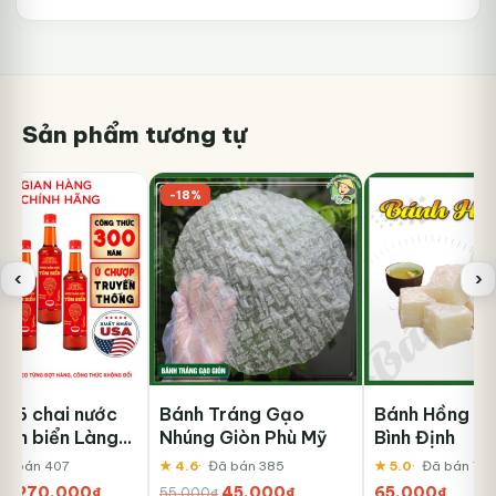
Sản phẩm tương tự
-18%
‹
›
 6 chai nước
Bánh Tráng Gạo
Bánh Hồng T
ôm biển Làng
Nhúng Giòn Phù Mỹ
Bình Định
Xưa 525ml
Đã bán 407
★ 4.6
Đã bán 385
★ 5.0
Đã bán 78
Giá
Giá
Giá
Giá
270.000
₫
45.000
₫
65.000
₫
0
₫
55.000
₫