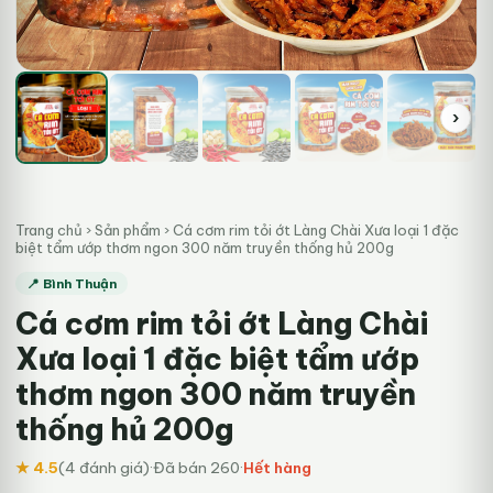
›
Trang chủ
›
Sản phẩm
›
Cá cơm rim tỏi ớt Làng Chài Xưa loại 1 đặc
biệt tẩm ướp thơm ngon 300 năm truyền thống hủ 200g
📍 Bình Thuận
Cá cơm rim tỏi ớt Làng Chài
Xưa loại 1 đặc biệt tẩm ướp
thơm ngon 300 năm truyền
thống hủ 200g
★ 4.5
(4 đánh giá)
·
Đã bán 260
·
Hết hàng