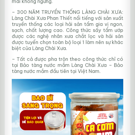
mãi không ngừng.
– 300 NĂM TRUYỀN THỐNG LÀNG CHÀI XƯA:
Làng Chài Xưa Phan Thiết nổi tiếng với sản xuất
truyền thống các loại hải sản tẩm gia vị ngon,
sạch, chất lượng cao. Công thức sấy tẩm ướp
được các nghệ nhân xưa chắt lọc và hải sản
được tuyển chọn toàn bộ loại 1 làm nên sự khác
biệt của Làng Chài Xưa.
– Tất cả được pha trộn theo công thức chỉ có
tại Bảo tàng nước mắm Làng Chài Xưa – Bảo
tàng nước mắm đầu tiên tại Việt Nam.