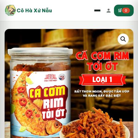
Cô Hà Xứ Nẫu
🛒
0