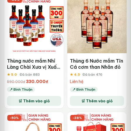
mới
nhất
Thùng nước mắm Nhỉ
Thùng 6 Nước mắm Tĩn
Làng Chài Xưa vị Xuất
Cá cơm than Nhãn đỏ
Khẩu
★ 5.0
Đã bán 883
★ 4.5
Đã bán 476
Giá
Giá
330.000
₫
Liên hệ
590.000
₫
gốc
hiện
📍 Bình Thuận
📍 Bình Thuận
là:
tại
590.000₫.
là:
🛒 Thêm vào giỏ
🛒 Thêm vào giỏ
330.000₫.
-50%
-38%