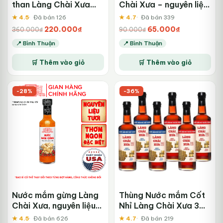
than Làng Chài Xưa
Chài Xưa – nguyên liệu
525ml Thùng 6 chai
tươi, thơm ngon đặc
★ 4.5
Đã bán 126
★ 4.7
Đã bán 339
biệt từ me, tỏi, ớt tươi
Giá
Giá
Giá
Giá
220.000
₫
65.000
₫
360.000
₫
90.000
₫
gốc
hiện
gốc
hiện
📍 Bình Thuận
📍 Bình Thuận
là:
tại
là:
tại
360.000₫.
là:
90.000₫.
là:
🛒 Thêm vào giỏ
🛒 Thêm vào giỏ
220.000₫.
65.000₫.
-28%
-36%
Nước mắm gừng Làng
Thùng Nước mắm Cốt
Chài Xưa, nguyên liệu
Nhỉ Làng Chài Xưa 3
tươi, thơm ngon đặc
Xuất Khẩu + 3 Truyền
★ 4.5
Đã bán 626
★ 4.7
Đã bán 219