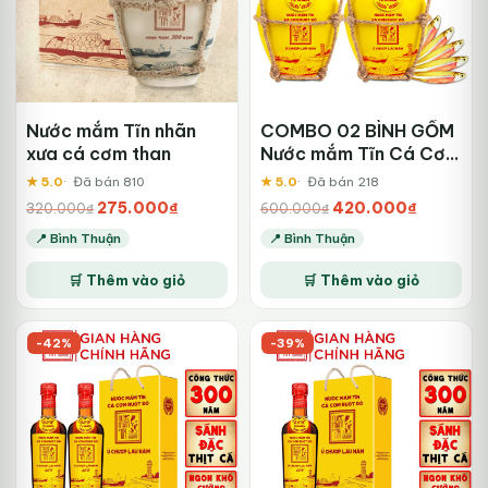
Nước mắm Tĩn nhãn
COMBO 02 BÌNH GỐM
xưa cá cơm than
Nước mắm Tĩn Cá Cơm
Ruột Đỏ độ đạm 60N
★ 5.0
Đã bán 810
★ 5.0
Đã bán 218
bình gốm 250ml
Giá
Giá
Giá
Giá
275.000
₫
420.000
₫
320.000
₫
600.000
₫
gốc
hiện
gốc
hiện
📍 Bình Thuận
📍 Bình Thuận
là:
tại
là:
tại
320.000₫.
là:
600.000₫.
là:
🛒 Thêm vào giỏ
🛒 Thêm vào giỏ
275.000₫.
420.000₫
-42%
-39%