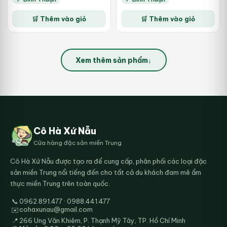
vị đậm đà
là:
tại
là:
tại
90.000₫.
là:
360.000₫.
là:
🛒 Thêm vào giỏ
🛒 Thêm vào giỏ
65.000₫.
220.000₫.
Xem thêm sản phẩm
↓
Cô Hà Xứ Nẫu
Cửa hàng đặc sản miền Trung
Cô Hà Xứ Nẫu được tạo ra để cung cấp, phân phối các loại đặc
sản miền Trung nổi tiếng đến cho tất cả du khách đam mê ẩm
thực miền Trung trên toàn quốc.
📞
0962.891.477 · 0988.441.477
cohaxunau@gmail.com
✉️
📍
266 Ung Văn Khiêm, P. Thạnh Mỹ Tây, TP. Hồ Chí Minh