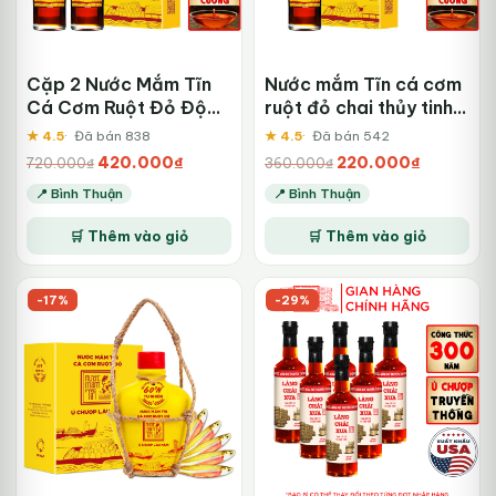
Cặp 2 Nước Mắm Tĩn
Nước mắm Tĩn cá cơm
Cá Cơm Ruột Đỏ Độ
ruột đỏ chai thủy tinh
Đạm 60N
60N
★ 4.5
Đã bán 838
★ 4.5
Đã bán 542
Giá
Giá
Giá
Giá
420.000
₫
220.000
₫
720.000
₫
360.000
₫
gốc
hiện
gốc
hiện
📍 Bình Thuận
📍 Bình Thuận
là:
tại
là:
tại
720.000₫.
là:
360.000₫.
là:
🛒 Thêm vào giỏ
🛒 Thêm vào giỏ
420.000₫.
220.000₫.
-17%
-29%