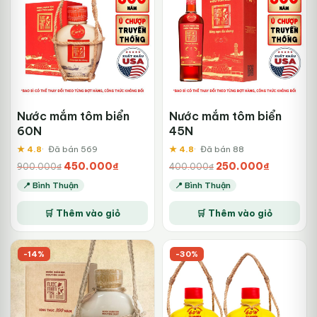
Nước mắm tôm biển
Nước mắm tôm biển
60N
45N
★ 4.8
Đã bán 569
★ 4.8
Đã bán 88
Giá
Giá
Giá
Giá
450.000
₫
250.000
₫
900.000
₫
400.000
₫
gốc
hiện
gốc
hiện
📍 Bình Thuận
📍 Bình Thuận
là:
tại
là:
tại
900.000₫.
là:
400.000₫.
là:
🛒 Thêm vào giỏ
🛒 Thêm vào giỏ
450.000₫.
250.000₫.
-14%
-30%