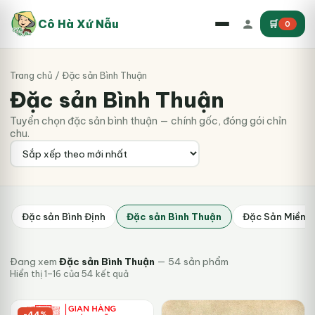
Cô Hà Xứ Nẫu
🛒
0
Trang chủ
/ Đặc sản Bình Thuận
Đặc sản Bình Thuận
Tuyển chọn đặc sản bình thuận — chính gốc, đóng gói chỉn
chu.
Đặc sản Bình Định
Đặc sản Bình Thuận
Đặc Sản Miền T
Đang xem
Đặc sản Bình Thuận
— 54 sản phẩm
Đã
Hiển thị 1–16 của 54 kết quả
sắp
xếp
theo
-44%