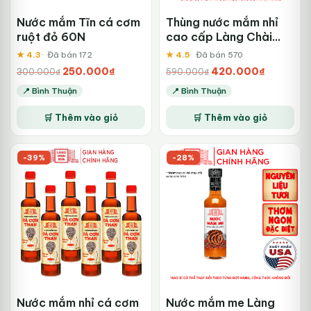
Nước mắm Tĩn cá cơm
Thùng nước mắm nhỉ
ruột đỏ 60N
cao cấp Làng Chài
Xưa đỏ
★ 4.3
Đã bán 172
★ 4.5
Đã bán 570
Giá
Giá
Giá
Giá
250.000
₫
420.000
₫
300.000
₫
590.000
₫
gốc
hiện
gốc
hiện
📍 Bình Thuận
📍 Bình Thuận
là:
tại
là:
tại
300.000₫.
là:
590.000₫.
là:
🛒 Thêm vào giỏ
🛒 Thêm vào giỏ
250.000₫.
420.000₫
-39%
-28%
Nước mắm nhỉ cá cơm
Nước mắm me Làng