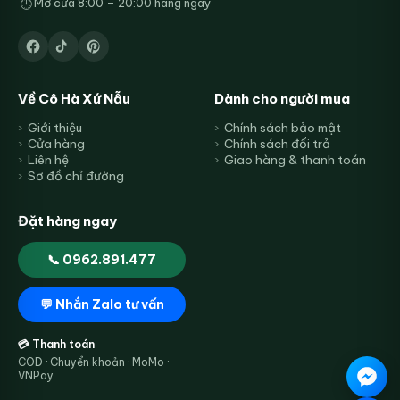
Mở cửa 8:00 – 20:00 hàng ngày
🕒
Về Cô Hà Xứ Nẫu
Dành cho người mua
Giới thiệu
Chính sách bảo mật
Cửa hàng
Chính sách đổi trả
Liên hệ
Giao hàng & thanh toán
Sơ đồ chỉ đường
Đặt hàng ngay
📞 0962.891.477
💬 Nhắn Zalo tư vấn
💳 Thanh toán
COD · Chuyển khoản · MoMo ·
VNPay