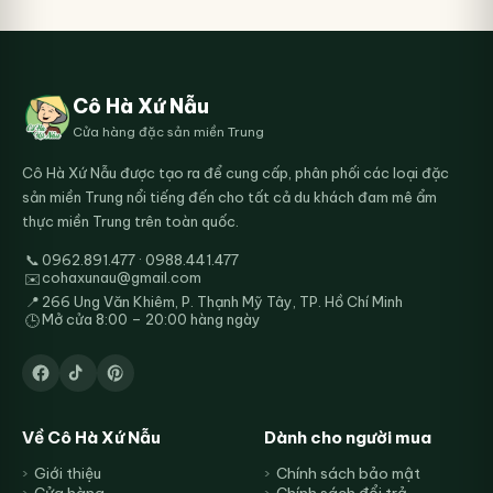
có
nhiều
biến
thể.
Các
Cô Hà Xứ Nẫu
tùy
Cửa hàng đặc sản miền Trung
chọn
có
Cô Hà Xứ Nẫu được tạo ra để cung cấp, phân phối các loại đặc
thể
sản miền Trung nổi tiếng đến cho tất cả du khách đam mê ẩm
được
thực miền Trung trên toàn quốc.
chọn
trên
📞
0962.891.477 · 0988.441.477
trang
cohaxunau@gmail.com
✉️
sản
📍
266 Ung Văn Khiêm, P. Thạnh Mỹ Tây, TP. Hồ Chí Minh
phẩm
Mở cửa 8:00 – 20:00 hàng ngày
🕒
Về Cô Hà Xứ Nẫu
Dành cho người mua
Giới thiệu
Chính sách bảo mật
Cửa hàng
Chính sách đổi trả