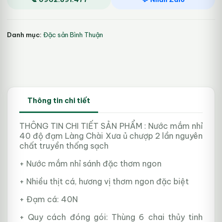
độ
đạm
Làng
Danh mục:
Đặc sản Bình Thuận
Chài
Xưa
nhãn
vàng
số
lượng
Thông tin chi tiết
THÔNG TIN CHI TIẾT SẢN PHẨM : Nước mắm nhỉ
40 độ đạm Làng Chài Xưa ủ chượp 2 lần nguyên
chất truyền thống sạch
+ Nước mắm nhỉ sánh đặc thơm ngon
+ Nhiều thịt cá, hương vị thơm ngon đặc biệt
+ Đạm cá: 40N
+ Quy cách đóng gói: Thùng 6 chai thủy tinh