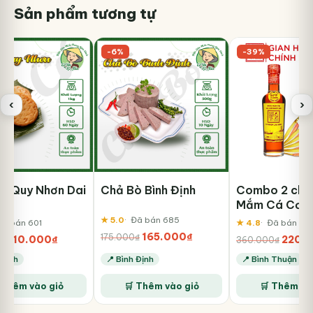
Sản phẩm tương tự
-6%
-39%
‹
›
á Quy Nhơn Dai
Chả Bò Bình Định
Combo 2 cha
Mắm Cá Cơm 
Đỏ Độ Đạm 6
★ 5.0
Đã bán 685
Đã bán 601
★ 4.8
Đã bán 88
Thuỷ Tinh 25
Giá
Giá
165.000
₫
175.000
₫
Giá
Giá
Giá
110.000
₫
220.
0
₫
360.000
₫
gốc
hiện
gốc
hiện
gốc
 Định
📍 Bình Định
📍 Bình Thuận
là:
tại
là:
tại
là:
175.000₫.
là:
Sản
130.000₫.
là:
360.00
165.000₫.
 Thêm vào giỏ
🛒 Thêm vào giỏ
🛒 Thêm và
phẩm
110.000₫.
này