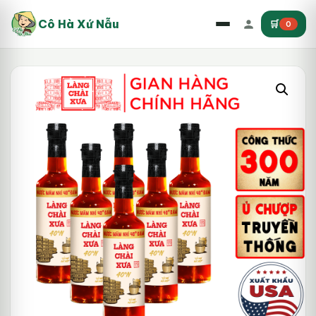
Cô Hà Xứ Nẫu
🛒
0