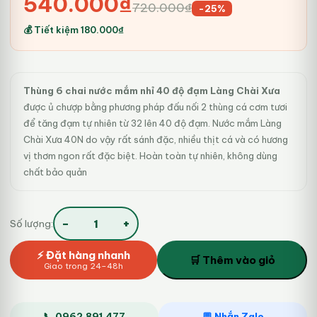
Giá
Giá
540.000
₫
720.000
₫
-25%
gốc
hiện
💰 Tiết kiệm
180.000
₫
là:
tại
720.000₫.
là:
Thùng 6 chai nước mắm nhỉ 40 độ đạm Làng Chài Xưa
540.000₫.
được ủ chượp bằng phương pháp đấu nối 2 thùng cá cơm tươi
để tăng đạm tự nhiên từ 32 lên 40 độ đạm. Nước mắm Làng
Chài Xưa 40N do vậy rất sánh đặc, nhiều thịt cá và có hương
vị thơm ngon rất đặc biệt. Hoàn toàn tự nhiên, không dùng
chất bảo quản
−
+
Số lượng:
Thùng
6
⚡ Đặt hàng nhanh
chai
🛒 Thêm vào giỏ
Giao trong 24–48h
nước
mắm
nhỉ
40
📞 0962.891.477
💬 Nhắn Zalo