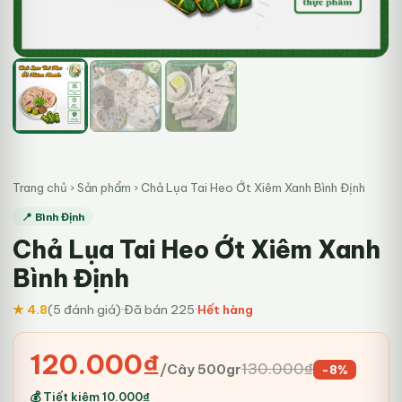
Trang chủ
›
Sản phẩm
›
Chả Lụa Tai Heo Ớt Xiêm Xanh Bình Định
📍 Bình Định
Chả Lụa Tai Heo Ớt Xiêm Xanh
Bình Định
★ 4.8
(5 đánh giá)
·
Đã bán 225
·
Hết hàng
Giá
Giá
120.000
₫
130.000
₫
/Cây 500gr
-8%
gốc
hiện
💰 Tiết kiệm
10.000
₫