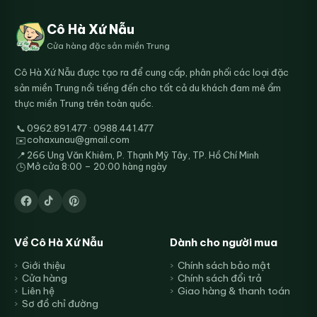
Cô Hà Xứ Nẫu
Cửa hàng đặc sản miền Trung
Cô Hà Xứ Nẫu được tạo ra để cung cấp, phân phối các loại đặc
sản miền Trung nổi tiếng đến cho tất cả du khách đam mê ẩm
thực miền Trung trên toàn quốc.
📞
0962.891.477 · 0988.441.477
cohaxunau@gmail.com
✉️
📍
266 Ung Văn Khiêm, P. Thạnh Mỹ Tây, TP. Hồ Chí Minh
Mở cửa 8:00 – 20:00 hàng ngày
🕒
Về Cô Hà Xứ Nẫu
Dành cho người mua
Giới thiệu
Chính sách bảo mật
Cửa hàng
Chính sách đổi trả
Liên hệ
Giao hàng & thanh toán
Sơ đồ chỉ đường