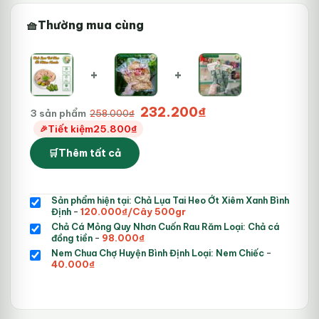
Thường mua cùng
+
+
Giá
Giá
232.200
₫
3 sản phẩm
258.000
₫
gốc
hiện
Tiết kiệm
25.800
₫
là:
tại
Thêm tất cả
258.000₫.
là:
232.200₫.
Sản phẩm hiện tại: Chả Lụa Tai Heo Ớt Xiêm Xanh Bình
Giá
Giá
Định
-
120.000
₫
/Cây 500gr
gốc
hiện
Chả Cá Mỏng Quy Nhơn Cuốn Rau Răm Loại: Chả cá
là:
tại
Giá
Giá
đồng tiền
-
98.000
₫
130.000₫.
là:
gốc
hiện
Giá
Nem Chua Chợ Huyện Bình Định Loại: Nem Chiếc
-
120.000₫.
là:
tại
Giá
gốc
40.000
₫
115.000₫.
là:
hiện
là:
98.000₫.
tại
50.000₫.
là:
40.000₫.