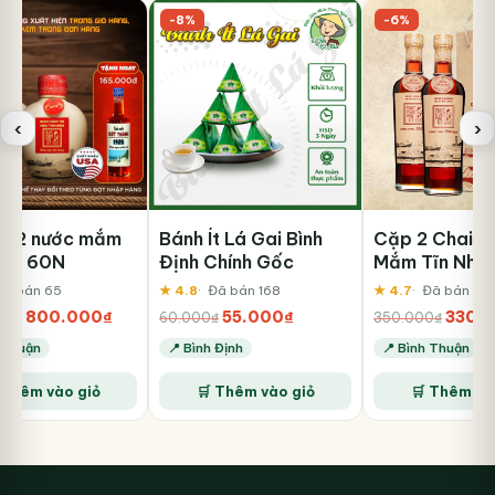
-8%
-6%
‹
›
 2 nước mắm
Bánh Ít Lá Gai Bình
Cặp 2 Chai N
iển 60N
Định Chính Gốc
Mắm Tĩn Nhã
40N
Đã bán 65
★ 4.8
Đã bán 168
★ 4.7
Đã bán 93
Giá
Giá
Giá
Giá
Giá
800.000
₫
55.000
₫
330.
00
₫
60.000
₫
350.000
₫
gốc
hiện
gốc
hiện
gốc
h Thuận
📍 Bình Định
📍 Bình Thuận
là:
tại
là:
tại
là:
1.800.000₫.
là:
60.000₫.
là:
350.00
 Thêm vào giỏ
🛒 Thêm vào giỏ
🛒 Thêm và
800.000₫.
55.000₫.