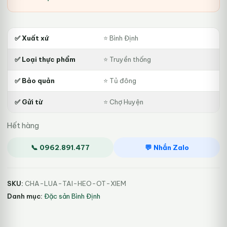
là:
tại
130.000₫.
là:
✅ Xuất xứ
⭐ Bình Định
120.000₫.
✅ Loại thực phẩm
⭐ Truyền thống
✅ Bảo quản
⭐ Tủ đông
✅ Gửi từ
⭐ Chợ Huyện
Hết hàng
📞 0962.891.477
💬 Nhắn Zalo
SKU:
CHA-LUA-TAI-HEO-OT-XIEM
Danh mục:
Đặc sản Bình Định