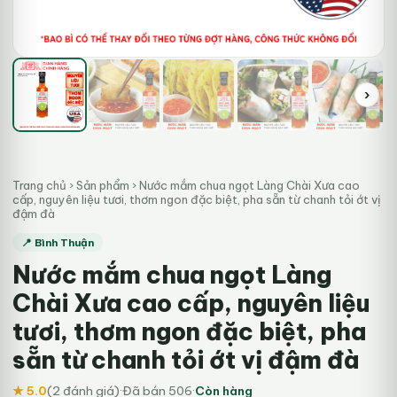
›
Trang chủ
›
Sản phẩm
›
Nước mắm chua ngọt Làng Chài Xưa cao
cấp, nguyên liệu tươi, thơm ngon đặc biệt, pha sẵn từ chanh tỏi ớt vị
đậm đà
📍 Bình Thuận
Nước mắm chua ngọt Làng
Chài Xưa cao cấp, nguyên liệu
tươi, thơm ngon đặc biệt, pha
sẵn từ chanh tỏi ớt vị đậm đà
★ 5.0
(2 đánh giá)
·
Đã bán 506
·
Còn hàng