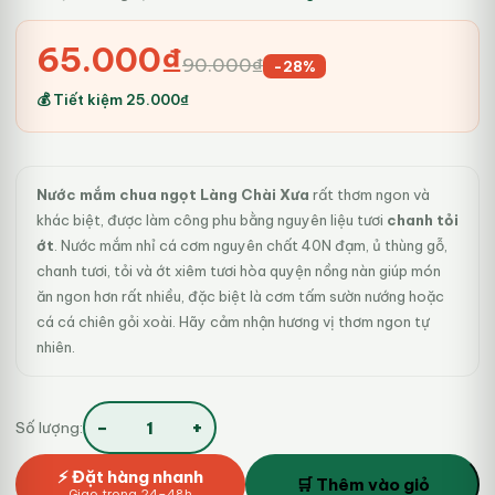
Giá
Giá
65.000
₫
90.000
₫
-28%
gốc
hiện
💰 Tiết kiệm
25.000
₫
là:
tại
90.000₫.
là:
Nước mắm chua ngọt Làng Chài Xưa
rất thơm ngon và
65.000₫.
khác biệt, được làm công phu bằng nguyên liệu tươi
chanh tỏi
ớt
. Nước mắm nhỉ cá cơm nguyên chất 40N đạm, ủ thùng gỗ,
chanh tươi, tỏi và ớt xiêm tươi hòa quyện nồng nàn giúp món
ăn ngon hơn rất nhiều, đặc biệt là cơm tấm sườn nướng hoặc
cá cá chiên gỏi xoài. Hãy cảm nhận hương vị thơm ngon tự
nhiên.
−
+
Số lượng:
Nước
mắm
⚡ Đặt hàng nhanh
chua
🛒 Thêm vào giỏ
Giao trong 24–48h