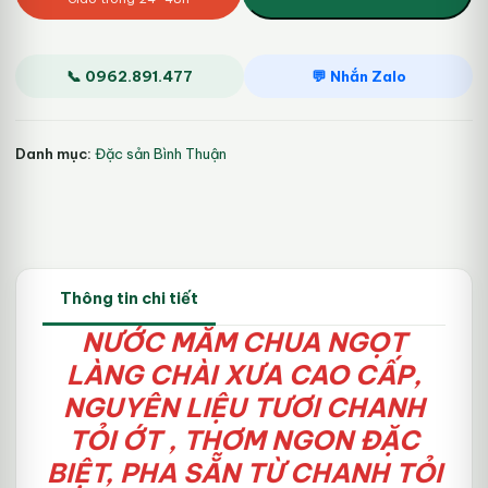
ngọt
Làng
Chài
Xưa
📞 0962.891.477
💬 Nhắn Zalo
cao
cấp,
nguyên
Danh mục:
Đặc sản Bình Thuận
liệu
tươi,
thơm
ngon
đặc
biệt,
pha
Thông tin chi tiết
sẵn
từ
NƯỚC MẮM CHUA NGỌT
chanh
LÀNG CHÀI XƯA
CAO CẤP
,
tỏi
ớt
NGUYÊN LIỆU TƯƠI
CHANH
vị
TỎI ỚT
, THƠM NGON ĐẶC
đậm
đà
BIỆT, PHA SẴN TỪ CHANH TỎI
số