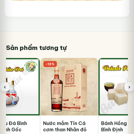
Sản phẩm tương tự
-13%
‹
›
Bàu Đá Bình
Nước mắm Tĩn Cá
Bánh Hồng T
Chính Gốc
cơm than Nhãn đỏ
Bình Định