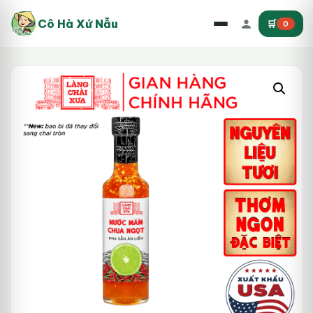
Cô Hà Xứ Nẫu
🛒
0