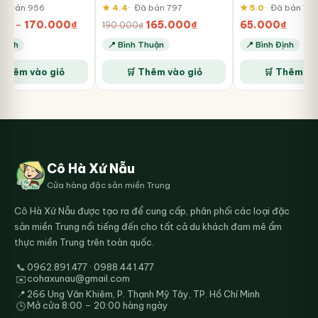
ã bán 956
★ 4.4
Đã bán 797
★ 5.0
Đã bán 78
Khoảng
Giá
Giá
0
₫
–
170.000
₫
165.000
₫
65.000
₫
190.000
₫
giá:
gốc
hiện
 Định
📍 Bình Thuận
📍 Bình Định
từ
là:
tại
Sản
80.000₫
190.000₫.
là:
 Thêm vào giỏ
🛒 Thêm vào giỏ
🛒 Thêm và
phẩm
đến
165.000₫.
170.000₫
này
có
nhiều
biến
thể.
Các
Cô Hà Xứ Nẫu
tùy
Cửa hàng đặc sản miền Trung
chọn
có
Cô Hà Xứ Nẫu được tạo ra để cung cấp, phân phối các loại đặc
thể
sản miền Trung nổi tiếng đến cho tất cả du khách đam mê ẩm
được
thực miền Trung trên toàn quốc.
chọn
trên
📞
0962.891.477 · 0988.441.477
trang
cohaxunau@gmail.com
✉️
sản
📍
266 Ung Văn Khiêm, P. Thạnh Mỹ Tây, TP. Hồ Chí Minh
phẩm
Mở cửa 8:00 – 20:00 hàng ngày
🕒