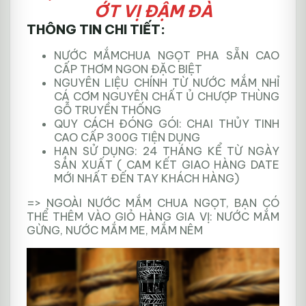
ỚT VỊ ĐẬM ĐÀ
lượng
THÔNG TIN CHI TIẾT:
NƯỚC MẮMCHUA NGỌT PHA SẴN CAO
CẤP THƠM NGON ĐẶC BIỆT
NGUYÊN LIỆU CHÍNH TỪ NƯỚC MẮM NHỈ
CÁ CƠM NGUYÊN CHẤT Ủ CHƯỢP THÙNG
GỖ TRUYỀN THỐNG
QUY CÁCH ĐÓNG GÓI: CHAI THỦY TINH
CAO CẤP 300G TIỆN DỤNG
HẠN SỬ DỤNG: 24 THÁNG KỂ TỪ NGÀY
SẢN XUẤT ( CAM KẾT GIAO HÀNG DATE
MỚI NHẤT ĐẾN TAY KHÁCH HÀNG)
=> NGOÀI NƯỚC MẮM CHUA NGỌT, BẠN CÓ
THỂ THÊM VÀO GIỎ HÀNG GIA VỊ: NƯỚC MẮM
GỪNG, NƯỚC MẮM ME, MẮM NÊM