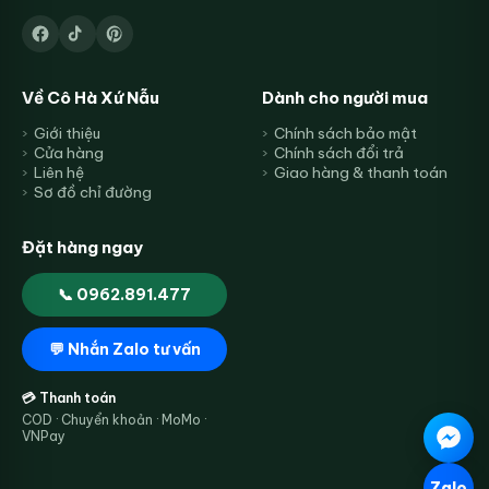
Về Cô Hà Xứ Nẫu
Dành cho người mua
Giới thiệu
Chính sách bảo mật
Cửa hàng
Chính sách đổi trả
Liên hệ
Giao hàng & thanh toán
Sơ đồ chỉ đường
Đặt hàng ngay
📞 0962.891.477
💬 Nhắn Zalo tư vấn
💳 Thanh toán
COD · Chuyển khoản · MoMo ·
VNPay
Zalo