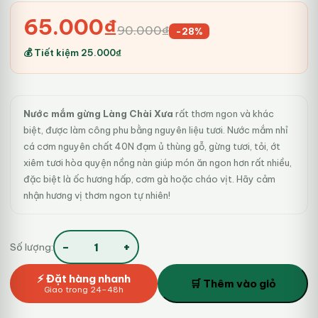
Giá
Giá
65.000
₫
90.000
₫
-28%
gốc
hiện
💰 Tiết kiệm
25.000
₫
là:
tại
90.000₫.
là:
Nước mắm gừng Làng Chài Xưa
rất thơm ngon và khác
65.000₫.
biệt, được làm công phu bằng nguyên liệu tươi. Nước mắm nhỉ
cá cơm nguyên chất 40N đạm ủ thùng gỗ, gừng tươi, tỏi, ớt
xiêm tươi hòa quyện nồng nàn giúp món ăn ngon hơn rất nhiều,
đặc biệt là ốc hương hấp, cơm gà hoặc cháo vịt. Hãy cảm
nhận hương vị thơm ngon tự nhiên!
−
+
Số lượng:
Nước
mắm
⚡ Đặt hàng nhanh
gừng
🛒 Thêm vào giỏ
Giao trong 24–48h
Làng
Chài