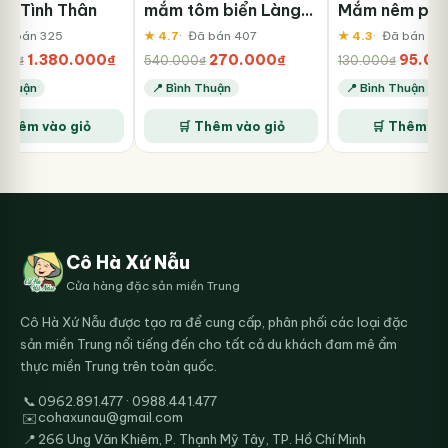
à Tình Thân
mắm tôm biển Làng
Mắm nêm pha
Chài Xưa 525ml
liền cao cấp 
Đã bán 325
★ 4.7
Đã bán 407
★ 4.3
Đã bán 47
Chài Xưa, ngu
Giá
Giá
Giá
Giá
Giá
1.380.000
₫
270.000
₫
95.00
000
₫
540.000
₫
130.000
₫
tươi, thơm ng
gốc
hiện
gốc
hiện
gốc
h Thuận
📍 Bình Thuận
📍 Bình Thuận
biệt
là:
tại
là:
tại
là:
2.400.000₫.
là:
540.000₫.
là:
130.00
 Thêm vào giỏ
🛒 Thêm vào giỏ
🛒 Thêm và
1.380.000₫.
270.000₫.
Cô Hà Xứ Nẫu
Cửa hàng đặc sản miền Trung
Cô Hà Xứ Nẫu được tạo ra để cung cấp, phân phối các loại đặc
sản miền Trung nổi tiếng đến cho tất cả du khách đam mê ẩm
thực miền Trung trên toàn quốc.
📞
0962.891.477 · 0988.441.477
cohaxunau@gmail.com
✉️
📍
266 Ung Văn Khiêm, P. Thạnh Mỹ Tây, TP. Hồ Chí Minh