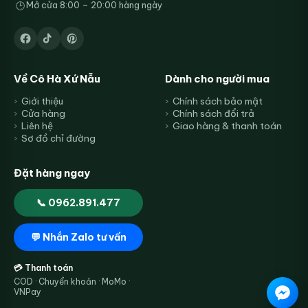
Mở cửa 8:00 – 20:00 hàng ngày
🕒
Về Cô Hà Xứ Nẫu
Dành cho người mua
Giới thiệu
Chính sách bảo mật
Cửa hàng
Chính sách đổi trả
Liên hệ
Giao hàng & thanh toán
Sơ đồ chỉ đường
Đặt hàng ngay
📞 0962.891.477
💬 Nhắn Zalo tư vấn
💳 Thanh toán
COD · Chuyển khoản · MoMo ·
VNPay