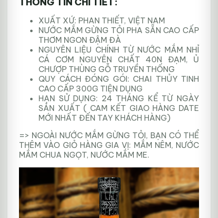
THÔNG TIN CHI TIẾT:
XUẤT XỨ: PHAN THIẾT, VIỆT NAM
NƯỚC MẮM GỪNG TỎI PHA SẴN CAO CẤP
THƠM NGON ĐẬM ĐÀ
NGUYÊN LIỆU CHÍNH TỪ NƯỚC MẮM NHỈ
CÁ CƠM NGUYÊN CHẤT 40N ĐẠM, Ủ
CHƯỢP THÙNG GỖ TRUYỀN THỐNG
QUY CÁCH ĐÓNG GÓI: CHAI THỦY TINH
CAO CẤP 300G TIỆN DỤNG
HẠN SỬ DỤNG: 24 THÁNG KỂ TỪ NGÀY
SẢN XUẤT ( CAM KẾT GIAO HÀNG DATE
MỚI NHẤT ĐẾN TAY KHÁCH HÀNG)
=> NGOÀI NƯỚC MẮM GỪNG TỎI, BẠN CÓ THỂ
THÊM VÀO GIỎ HÀNG GIA VỊ: MẮM NÊM, NƯỚC
MẮM CHUA NGỌT, NƯỚC MẮM ME.