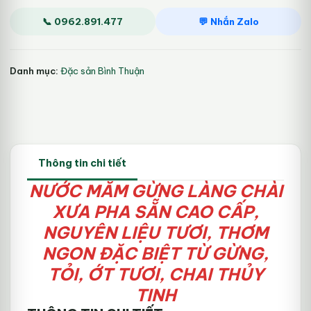
Xưa,
nguyên
📞 0962.891.477
💬 Nhắn Zalo
liệu
tươi,
thơm
Danh mục:
Đặc sản Bình Thuận
ngon
đặc
biệt
từ
gừng,
tỏi,
ớt
Thông tin chi tiết
tươi
số
NƯỚC MẮM GỪNG LÀNG CHÀI
lượng
XƯA
PHA SẴN CAO CẤP
,
NGUYÊN LIỆU TƯƠI, THƠM
NGON ĐẶC BIỆT TỪ GỪNG,
TỎI, ỚT TƯƠI, CHAI THỦY
TINH