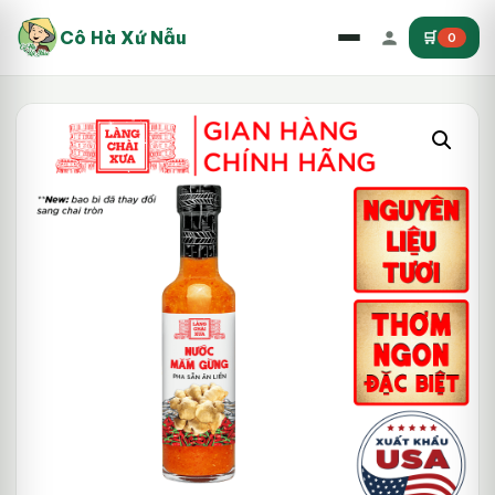
Cô Hà Xứ Nẫu
🛒
0