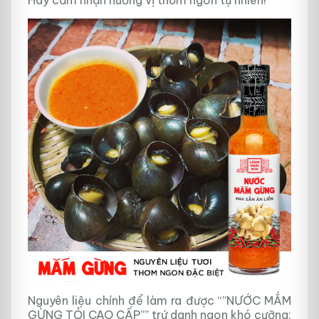
Hãy cảm nhận hương vị thơm ngon tự nhiên!
Nguyên liệu chính để làm ra được “”NƯỚC MẮM
GỪNG TỎI CAO CẤP”” trứ danh ngon khó cưỡng: