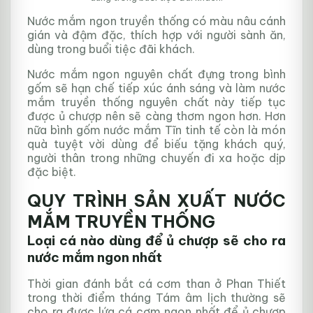
Nước mắm ngon truyền thống có màu nâu cánh
gián và đậm đặc, thích hợp với người sành ăn,
dùng trong buổi tiệc đãi khách.
Nước mắm ngon nguyên chất đựng trong bình
gốm sẽ hạn chế tiếp xúc ánh sáng và làm nước
mắm truyền thống nguyên chất này tiếp tục
được ủ chượp nên sẽ càng thơm ngon hơn. Hơn
nữa bình gốm nước mắm Tĩn tinh tế còn là món
quà tuyệt vời dùng để biếu tặng khách quý,
người thân trong những chuyến đi xa hoặc dịp
đặc biệt.
QUY TRÌNH SẢN XUẤT NƯỚC
MẮM TRUYỀN THỐNG
Loại cá nào dùng để ủ chượp sẽ cho ra
nước mắm ngon nhất
Thời gian đánh bắt cá cơm than ở Phan Thiết
trong thời điểm tháng Tám âm lịch thường sẽ
cho ra được lứa cá cơm ngon nhất để ủ chượp