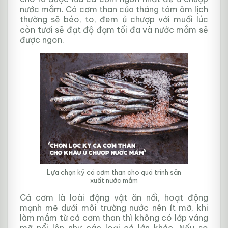
nước mắm. Cá cơm than của tháng tám âm lịch
thường sẽ béo, to, đem ủ chượp với muối lúc
còn tươi sẽ đạt độ đạm tối đa và nước mắm sẽ
được ngon.
Lựa chọn kỹ cá cơm than cho quá trình sản
xuất nước mắm
Cá cơm là loài động vật ăn nổi, hoạt động
mạnh mẽ dưới môi trường nước nên ít mỡ, khi
làm mắm từ cá cơm than thì không có lớp váng
mỡ nổi lên như các loại cá lớn khác. Nếu so