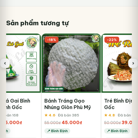
Sản phẩm tương tự
-18%
-22%
‹
›
t Lá Gai Bình
Bánh Tráng Gạo
Tré Bình Định
Chính Gốc
Nhúng Giòn Phù Mỹ
Gốc
Đã bán 168
★ 4.6
Đã bán 385
★ 4.8
Đã bán 57
Giá
Giá
Giá
Giá
Giá
55.000
₫
45.000
₫
39.00
₫
55.000
₫
50.000
₫
gốc
hiện
gốc
hiện
gốc
 Định
📍 Bình Định
📍 Bình Định
là:
tại
là:
tại
là: