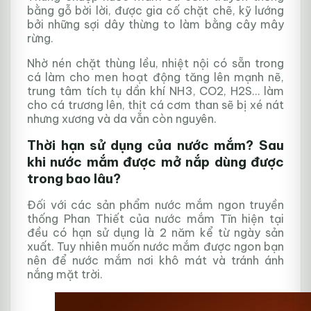
bằng gỗ bời lời, được gia cố chặt chẽ, kỹ lướng
bởi những sợi dây thừng to làm bằng cây mây
rừng.
Nhờ nén chặt thùng lều, nhiệt nội có sẵn trong
cá làm cho men hoạt động tăng lên mạnh nẽ,
trung tâm tích tụ dần khí NH3, CO2, H2S… làm
cho cá trương lên, thịt cá cơm than sẽ bị xé nát
nhưng xương và da vẫn còn nguyên.
Thời hạn sử dụng của nước mắm? Sau
khi nước mắm được mở nắp dùng được
trong bao lâu?
Đối với các sản phẩm nước mắm ngon truyền
thống Phan Thiết của nước mắm Tĩn hiện tại
đều có hạn sử dụng là 2 năm kể từ ngày sản
xuất. Tuy nhiên muốn nước mắm được ngon bạn
nên để nước mắm nơi khô mát và tránh ánh
nắng mặt trời.