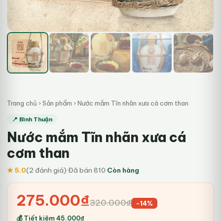
Trang chủ
›
Sản phẩm
›
Nước mắm Tĩn nhãn xưa cá cơm than
📍 Bình Thuận
Nước mắm Tĩn nhãn xưa cá
cơm than
★ 5.0
(2 đánh giá)
·
Đã bán 810
·
Còn hàng
Giá
Giá
275.000
₫
320.000
₫
-14%
gốc
hiện
💰 Tiết kiệm
45.000
₫