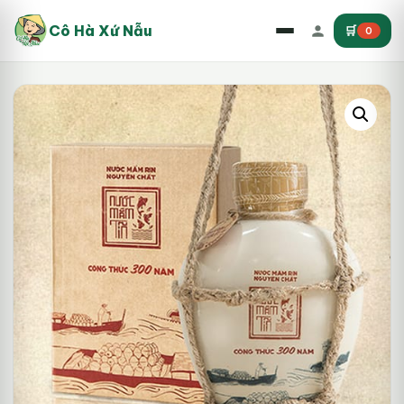
Cô Hà Xứ Nẫu
🛒
0