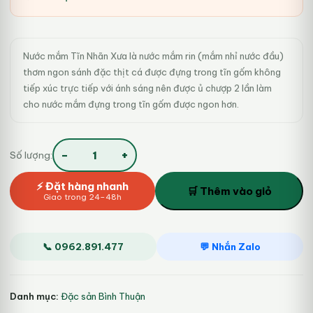
là:
tại
320.000₫.
là:
Nước mắm Tĩn Nhãn Xưa là nước mắm rin (mắm nhỉ nước đầu)
275.000₫.
thơm ngon sánh đặc thịt cá được đựng trong tĩn gốm không
tiếp xúc trực tiếp với ánh sáng nên được ủ chượp 2 lần làm
cho nước mắm đựng trong tĩn gốm được ngon hơn.
−
+
Số lượng:
Nước
mắm
⚡ Đặt hàng nhanh
Tĩn
🛒 Thêm vào giỏ
Giao trong 24–48h
nhãn
xưa
cá
cơm
📞 0962.891.477
💬 Nhắn Zalo
than
số
lượng
Danh mục:
Đặc sản Bình Thuận