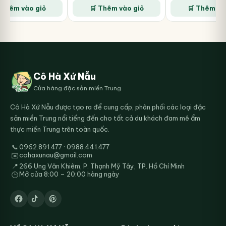
60.000₫.
là:
55.000₫.
là:
50.000₫
 Thêm vào giỏ
🛒 Thêm vào giỏ
🛒 Thêm và
55.000₫.
45.000₫.
Cô Hà Xứ Nẫu
Cửa hàng đặc sản miền Trung
Cô Hà Xứ Nẫu được tạo ra để cung cấp, phân phối các loại đặc
sản miền Trung nổi tiếng đến cho tất cả du khách đam mê ẩm
thực miền Trung trên toàn quốc.
📞
0962.891.477 · 0988.441.477
cohaxunau@gmail.com
✉️
📍
266 Ung Văn Khiêm, P. Thạnh Mỹ Tây, TP. Hồ Chí Minh
Mở cửa 8:00 – 20:00 hàng ngày
🕒