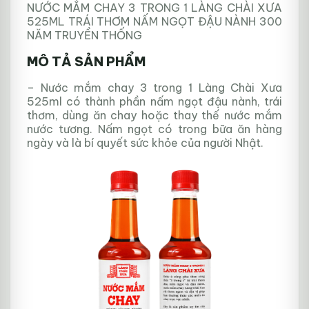
NƯỚC MẮM CHAY 3 TRONG 1 LÀNG CHÀI XƯA
525ML TRÁI THƠM NẤM NGỌT ĐẬU NÀNH 300
NĂM TRUYỀN THỐNG
MÔ TẢ SẢN PHẨM
– Nước mắm chay 3 trong 1 Làng Chài Xưa
525ml có thành phần nấm ngọt đậu nành, trái
thơm, dùng ăn chay hoặc thay thế nước mắm
nước tương. Nấm ngọt có trong bữa ăn hàng
ngày và là bí quyết sức khỏe của người Nhật.