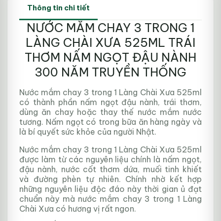
Thông tin chi tiết
NƯỚC MẮM CHAY 3 TRONG 1
LÀNG CHÀI XƯA 525ML TRÁI
THƠM NẤM NGỌT ĐẬU NÀNH
300 NĂM TRUYỀN THỐNG
Nước mắm chay 3 trong 1 Làng Chài Xưa 525ml
có thành phần nấm ngọt đậu nành, trái thơm,
dùng ăn chay hoặc thay thế nước mắm nước
tương. Nấm ngọt có trong bữa ăn hàng ngày và
là bí quyết sức khỏe của người Nhật.
Nước mắm chay 3 trong 1 Làng Chài Xưa 525ml
được làm từ các nguyên liệu chính là nấm ngọt,
đậu nành, nước cốt thơm dứa, muối tinh khiết
và đường phèn tự nhiên. Chính nhờ kết hợp
những nguyên liệu độc đáo này thời gian ủ đạt
chuẩn này mà nước mắm chay 3 trong 1 Làng
Chài Xưa có hương vị rất ngon.