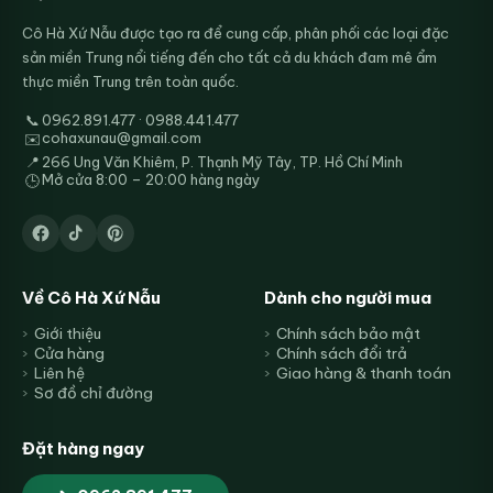
Cô Hà Xứ Nẫu được tạo ra để cung cấp, phân phối các loại đặc
sản miền Trung nổi tiếng đến cho tất cả du khách đam mê ẩm
thực miền Trung trên toàn quốc.
📞
0962.891.477 · 0988.441.477
cohaxunau@gmail.com
✉️
📍
266 Ung Văn Khiêm, P. Thạnh Mỹ Tây, TP. Hồ Chí Minh
Mở cửa 8:00 – 20:00 hàng ngày
🕒
Về Cô Hà Xứ Nẫu
Dành cho người mua
Giới thiệu
Chính sách bảo mật
Cửa hàng
Chính sách đổi trả
Liên hệ
Giao hàng & thanh toán
Sơ đồ chỉ đường
Đặt hàng ngay