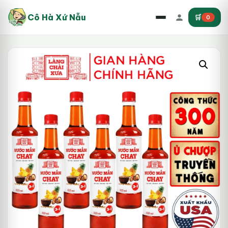
Cô Hà Xứ Nẫu
🛒
0