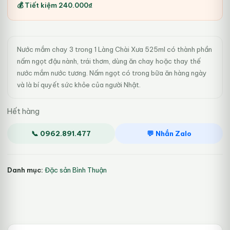
gốc
hiện
💰 Tiết kiệm
240.000
₫
là:
tại
540.000₫.
là:
Nước mắm chay 3 trong 1 Làng Chài Xưa 525ml có thành phần
300.000₫.
nấm ngọt đậu nành, trái thơm, dùng ăn chay hoặc thay thế
nước mắm nước tương. Nấm ngọt có trong bữa ăn hàng ngày
và là bí quyết sức khỏe của người Nhật.
Hết hàng
📞 0962.891.477
💬 Nhắn Zalo
Danh mục:
Đặc sản Bình Thuận