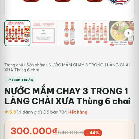
›
Trang chủ
›
Sản phẩm
›
NƯỚC MẮM CHAY 3 TRONG 1 LÀNG CHÀI
XƯA Thùng 6 chai
📍 Bình Thuận
NƯỚC MẮM CHAY 3 TRONG 1
LÀNG CHÀI XƯA Thùng 6 chai
★ 5.0
(4 đánh giá)
·
Đã bán 784
·
Hết hàng
Giá
Giá
300.000
₫
540.000
₫
-44%