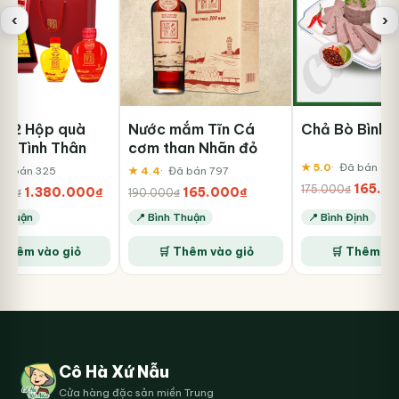
‹
›
 2 Hộp quà
Nước mắm Tĩn Cá
Chả Bò Bình 
à Tình Thân
cơm than Nhãn đỏ
★ 5.0
Đã bán 68
Đã bán 325
★ 4.4
Đã bán 797
Giá
165.0
175.000
₫
Giá
Giá
Giá
Giá
1.380.000
₫
165.000
₫
000
₫
190.000
₫
gốc
gốc
hiện
gốc
hiện
h Thuận
📍 Bình Thuận
📍 Bình Định
là:
là:
tại
là:
tại
175.000
2.400.000₫.
là:
190.000₫.
là:
 Thêm vào giỏ
🛒 Thêm vào giỏ
🛒 Thêm và
1.380.000₫.
165.000₫.
Cô Hà Xứ Nẫu
Cửa hàng đặc sản miền Trung